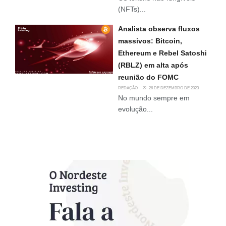
(NFTs)...
Analista observa fluxos
massivos: Bitcoin,
Ethereum e Rebel Satoshi
(RBLZ) em alta após
reunião do FOMC
REDAÇÃO
26 DE DEZEMBRO DE 2023
No mundo sempre em
evolução...