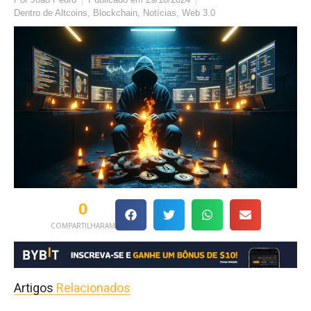
Dentro de
Altcoins
,
Blockchain
,
Notícias
,
Web 3.0
0
COMPARTILHARAM
Artigos
Relacionados