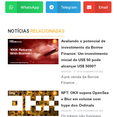
WhatsApp
Telegram
Email
NOTÍCIAS
RELACIONADAS
Avaliando o potencial de
investimento da Borroe
Finance: Um investimento
inicial de US$ 50 pode
alcançar US$ 5000?
REDAÇÃO
25 DE DEZEMBRO DE 2023
A pré-venda da Borroe
Finance...
NFT: OKX supera OpenSea
e Blur em volume com
hype dos Ordinals
REDAÇÃO
19 DE DEZEMBRO DE 2023
Os tokens não fungíveis