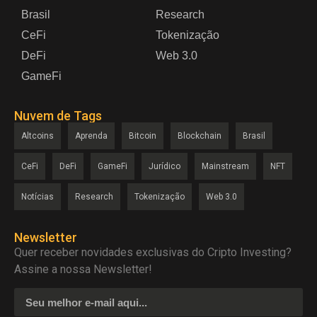
Brasil
Research
CeFi
Tokenização
DeFi
Web 3.0
GameFi
Nuvem de Tags
Altcoins
Aprenda
Bitcoin
Blockchain
Brasil
CeFi
DeFi
GameFi
Jurídico
Mainstream
NFT
Notícias
Research
Tokenização
Web 3.0
Newsletter
Quer receber novidades exclusivas do Cripto Investing?
Assine a nossa Newsletter!