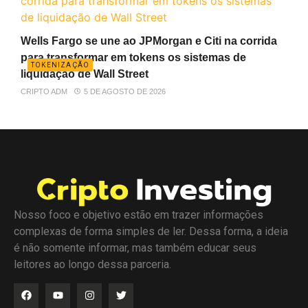
Wells Fargo se une ao JPMorgan e Citi na corrida
para transformar em tokens os sistemas de
TOKENIZAÇÃO
liquidação de Wall Street
CRIPTO ADM
5 DE AGOSTO DE 2026
Nosso foco e objetivo estão em trazer informações
complexas de forma simples de ler. Dessa forma, a ideia
é não somente informar, mas também educar seus
leitores ao longo dessa parceria.