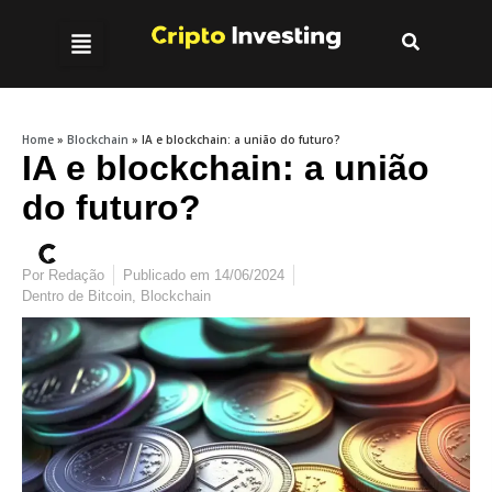
Home
»
Blockchain
»
IA e blockchain: a união do futuro?
IA e blockchain: a união
do futuro?
Por
Redação
Publicado em
14/06/2024
Dentro de
Bitcoin
,
Blockchain