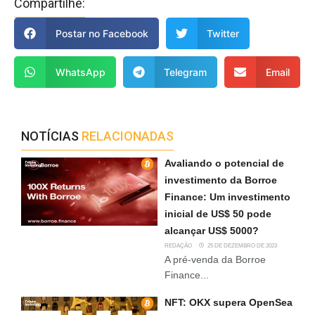
Compartilhe:
Postar no Facebook
Twitter
WhatsApp
Telegram
Email
NOTÍCIAS
RELACIONADAS
Avaliando o potencial de
investimento da Borroe
Finance: Um investimento
inicial de US$ 50 pode
alcançar US$ 5000?
REDAÇÃO
25 DE DEZEMBRO DE 2023
A pré-venda da Borroe
Finance...
NFT: OKX supera OpenSea