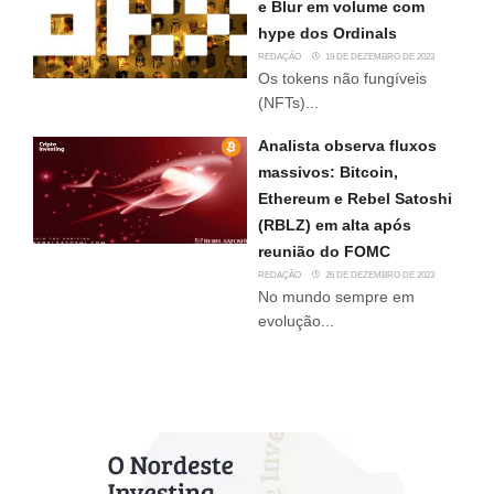
e Blur em volume com
hype dos Ordinals
REDAÇÃO
19 DE DEZEMBRO DE 2023
Os tokens não fungíveis
(NFTs)...
Analista observa fluxos
massivos: Bitcoin,
Ethereum e Rebel Satoshi
(RBLZ) em alta após
reunião do FOMC
REDAÇÃO
26 DE DEZEMBRO DE 2023
No mundo sempre em
evolução...