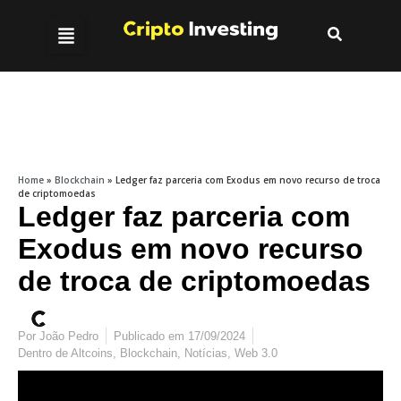
Home
»
Blockchain
»
Ledger faz parceria com Exodus em novo recurso de troca
de criptomoedas
Ledger faz parceria com
Exodus em novo recurso
de troca de criptomoedas
Por
João Pedro
Publicado em
17/09/2024
Dentro de
Altcoins
,
Blockchain
,
Notícias
,
Web 3.0