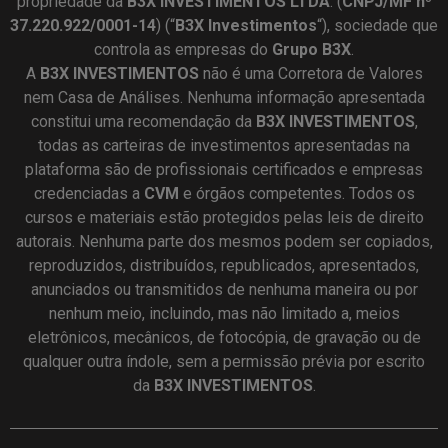
propriedade da
B3X INVESTIMENTOS LTDA
. (
CNPJ/MF nº
37.220.922/0001-14
) (“
B3X Investimentos
“), sociedade que
controla as empresas do
Grupo B3X
.
A
B3X
INVESTIMENTOS
não é uma Corretora de Valores
nem Casa de Análises. Nenhuma informação apresentada
constitui uma recomendação da
B3X INVESTIMENTOS
,
todas as carteiras de investimentos apresentadas na
plataforma são de profissionais certificados e empresas
credenciadas a
CVM
e órgãos competentes. Todos os
cursos e materiais estão protegidos pelas leis de direito
autorais. Nenhuma parte dos mesmos podem ser copiados,
reproduzidos, distribuídos, republicados, apresentados,
anunciados ou transmitidos de nenhuma maneira ou por
nenhum meio, incluindo, mas não limitado a, meios
eletrônicos, mecânicos, de fotocópia, de gravação ou de
qualquer outra índole, sem a permissão prévia por escrito
da
B3X INVESTIMENTOS
.