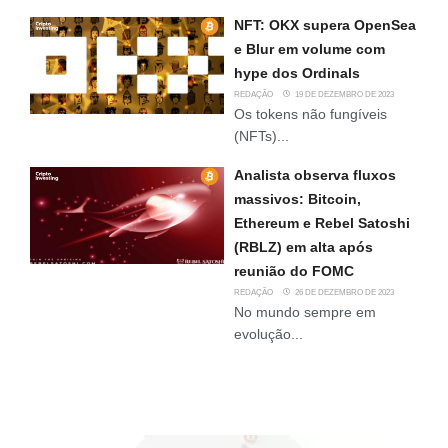
NFT: OKX supera OpenSea
e Blur em volume com
hype dos Ordinals
REDAÇÃO
19 DE DEZEMBRO DE 2023
Os tokens não fungíveis
(NFTs)...
Analista observa fluxos
massivos: Bitcoin,
Ethereum e Rebel Satoshi
(RBLZ) em alta após
reunião do FOMC
REDAÇÃO
26 DE DEZEMBRO DE 2023
No mundo sempre em
evolução...