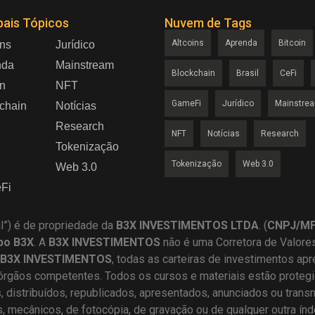
pais Tópicos
Nuvem de Tags
Altcoins
Aprenda
Bitcoin
ins
Jurídico
nda
Mainstream
Blockchain
Brasil
CeFi
in
NFT
GameFi
Jurídico
Mainstre
chain
Notícias
Research
NFT
Notícias
Research
Tokenização
Tokenização
Web 3.0
Web 3.0
Fi
al”) é de propriedade da
B3X INVESTIMENTOS LTDA
. (
CNPJ/MF 
po B3X
. A
B3X
INVESTIMENTOS
não é uma Corretora de Valore
B3X INVESTIMENTOS
, todas as carteiras de investimentos ap
órgãos competentes. Todos os cursos e materiais estão protegid
distribuídos, republicados, apresentados, anunciados ou trans
os, mecânicos, de fotocópia, de gravação ou de qualquer outra ín