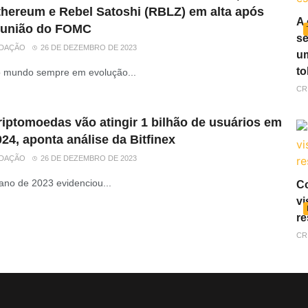
thereum e Rebel Satoshi (RBLZ) em alta após
A 
eunião do FOMC
se
DAÇÃO
26 DE DEZEMBRO DE 2023
um
to
 mundo sempre em evolução...
CR
riptomoedas vão atingir 1 bilhão de usuários em
24, aponta análise da Bitfinex
DAÇÃO
26 DE DEZEMBRO DE 2023
ano de 2023 evidenciou...
Co
vi
re
CR