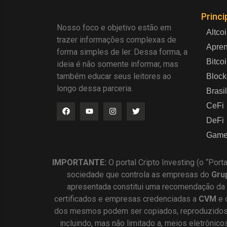
Princi
Nosso foco e objetivo estão em
Altco
trazer informações complexas de
Apre
forma simples de ler. Dessa forma, a
Bitco
ideia é não somente informar, mas
também educar seus leitores ao
Block
longo dessa parceria.
Brasil
CeFi
DeFi
Game
IMPORTANTE:
O portal Cripto Investing (o “Port
sociedade que controla as empresas do
Gru
apresentada constitui uma recomendação da
certificados e empresas credenciadas a
CVM
e 
dos mesmos podem ser copiados, reproduzidos, 
incluindo, mas não limitado a, meios eletrônic