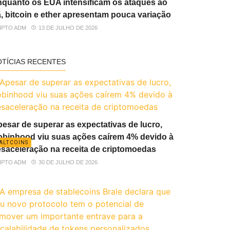
quanto os EUA intensificam os ataques ao
ã, bitcoin e ether apresentam pouca variação
IPTO ADM
13 DE JULHO DE 2026
OTÍCIAS RECENTES
esar de superar as expectativas de lucro,
binhood viu suas ações caírem 4% devido à
ALTCOINS
saceleração na receita de criptomoedas
IPTO ADM
30 DE JULHO DE 2026