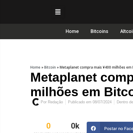
Home
Bitcoins
Altco
Home
»
Bitcoin
»
Metaplanet compra mais ¥400 milhões em B
Metaplanet comp
milhões em Bitc
Por
Redação
Publicado em
08/07/2024
Dentro d
0
0
k
Postar no Fac