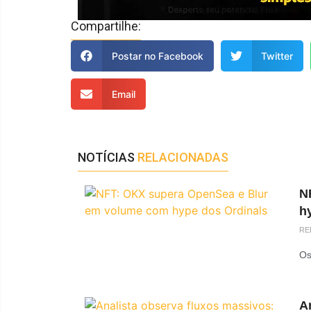
Compartilhe:
Postar no Facebook
Twitter
Email
NOTÍCIAS
RELACIONADAS
N
h
RE
Os
An