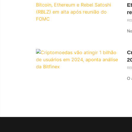
E
r
RE
No
C
20
RE
O 