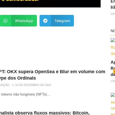
En
Ir
CR
WhatsApp
Telegram
N
Ap
Ro
FT: OKX supera OpenSea e Blur em volume com
de
ype dos Ordinals
CR
DAÇÃO
19 DE DEZEMBRO DE 2023
 tokens não fungíveis (NFTs)...
alista observa fluxos massivos: Bitcoin,