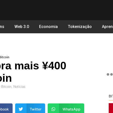
ins
Web 3.0
Economia
Tokenização
Apren
itcoin
ra mais ¥400
oin
e
Bitcoin
,
Notícias
BI
ebook
Twitter
WhatsApp