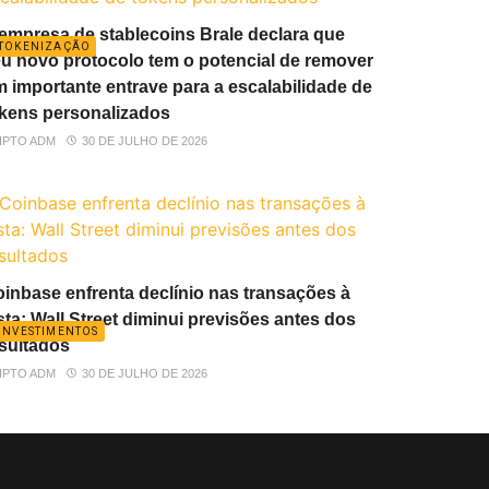
empresa de stablecoins Brale declara que
TOKENIZAÇÃO
u novo protocolo tem o potencial de remover
 importante entrave para a escalabilidade de
kens personalizados
IPTO ADM
30 DE JULHO DE 2026
inbase enfrenta declínio nas transações à
sta: Wall Street diminui previsões antes dos
INVESTIMENTOS
sultados
IPTO ADM
30 DE JULHO DE 2026