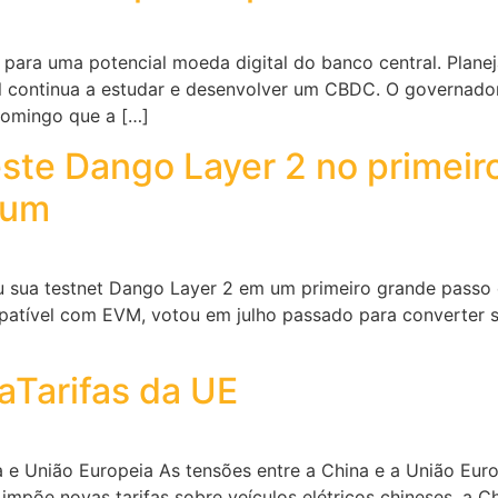
para uma potencial moeda digital do banco central. Planeja
l continua a estudar e desenvolver um CBDC. O governado
domingo que a […]
este Dango Layer 2 no primeir
eum
çou sua testnet Dango Layer 2 em um primeiro grande passo 
patível com EVM, votou em julho passado para converter 
aTarifas da UE
e União Europeia As tensões entre a China e a União Eur
impõe novas tarifas sobre veículos elétricos chineses, a 