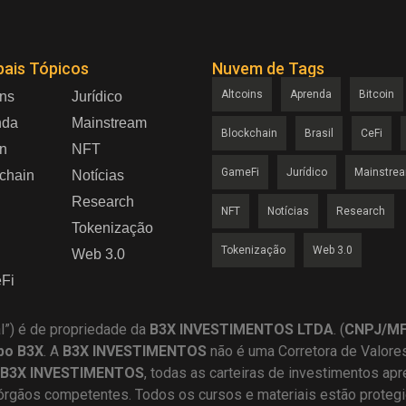
pais Tópicos
Nuvem de Tags
Altcoins
Aprenda
Bitcoin
ins
Jurídico
nda
Mainstream
Blockchain
Brasil
CeFi
in
NFT
GameFi
Jurídico
Mainstre
chain
Notícias
Research
NFT
Notícias
Research
Tokenização
Tokenização
Web 3.0
Web 3.0
Fi
al”) é de propriedade da
B3X INVESTIMENTOS LTDA
. (
CNPJ/MF 
po B3X
. A
B3X
INVESTIMENTOS
não é uma Corretora de Valore
B3X INVESTIMENTOS
, todas as carteiras de investimentos ap
órgãos competentes. Todos os cursos e materiais estão protegid