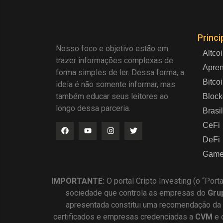
Princi
Nosso foco e objetivo estão em
Altco
trazer informações complexas de
Apre
forma simples de ler. Dessa forma, a
Bitco
ideia é não somente informar, mas
também educar seus leitores ao
Block
longo dessa parceria.
Brasil
CeFi
DeFi
Game
IMPORTANTE:
O portal Cripto Investing (o “Port
sociedade que controla as empresas do
Gru
apresentada constitui uma recomendação da
certificados e empresas credenciadas a
CVM
e 