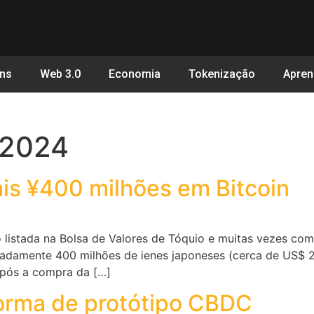
ins
Web 3.0
Economia
Tokenização
Apren
 2024
is ¥400 milhões em Bitcoin
 listada na Bolsa de Valores de Tóquio e muitas vezes com
madamente 400 milhões de ienes japoneses (cerca de US$ 
após a compra da […]
forma de protótipo CBDC