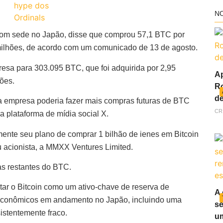
N
 com sede no Japão, disse que comprou 57,1 BTC por
milhões, de acordo com um comunicado de 13 de agosto.
resa para 303.095 BTC, que foi adquirida por 2,95
Ap
ões.
Ro
de
 empresa poderia fazer mais compras futuras de BTC
CR
plataforma de mídia social X.
ente seu plano de comprar 1 bilhão de ienes em Bitcoin
 acionista, a MMXX Ventures Limited.
as restantes do BTC.
ar o Bitcoin como um ativo-chave de reserva de
A 
 econômicos em andamento no Japão, incluindo uma
se
istentemente fraco.
um