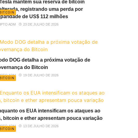
Tesla mantém sua reserva de bitcoin
alterada, registrando uma perda por
BITCOIN
paridade de US$ 112 milhões
IPTO ADM
23 DE JULHO DE 2026
do DOG detalha a próxima votação de
vernança do Bitcoin
IPTO ADM
19 DE JULHO DE 2026
BITCOIN
quanto os EUA intensificam os ataques ao
ã, bitcoin e ether apresentam pouca variação
IPTO ADM
13 DE JULHO DE 2026
BITCOIN