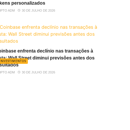
kens personalizados
IPTO ADM
30 DE JULHO DE 2026
inbase enfrenta declínio nas transações à
sta: Wall Street diminui previsões antes dos
INVESTIMENTOS
sultados
IPTO ADM
30 DE JULHO DE 2026