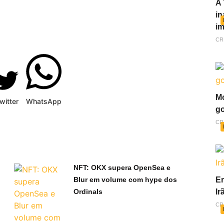
A 
in
im
CR
Mo
witter
WhatsApp
go
CR
NFT: OKX supera OpenSea e
En
Blur em volume com hype dos
Ir
Ordinals
CR