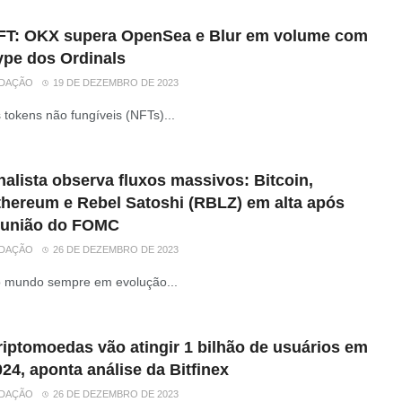
FT: OKX supera OpenSea e Blur em volume com
ype dos Ordinals
DAÇÃO
19 DE DEZEMBRO DE 2023
 tokens não fungíveis (NFTs)...
alista observa fluxos massivos: Bitcoin,
thereum e Rebel Satoshi (RBLZ) em alta após
eunião do FOMC
DAÇÃO
26 DE DEZEMBRO DE 2023
 mundo sempre em evolução...
riptomoedas vão atingir 1 bilhão de usuários em
24, aponta análise da Bitfinex
DAÇÃO
26 DE DEZEMBRO DE 2023