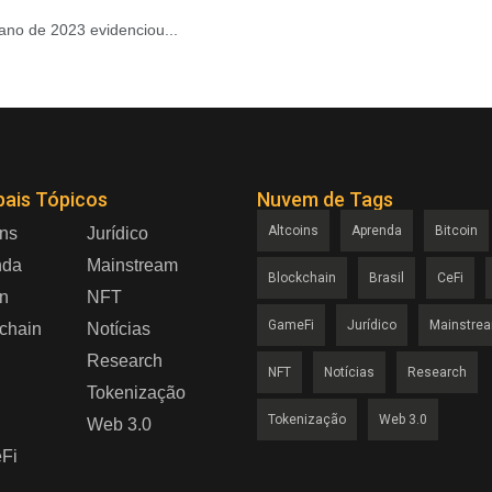
ano de 2023 evidenciou...
pais Tópicos
Nuvem de Tags
Altcoins
Aprenda
Bitcoin
ins
Jurídico
nda
Mainstream
Blockchain
Brasil
CeFi
in
NFT
GameFi
Jurídico
Mainstre
chain
Notícias
Research
NFT
Notícias
Research
Tokenização
Tokenização
Web 3.0
Web 3.0
Fi