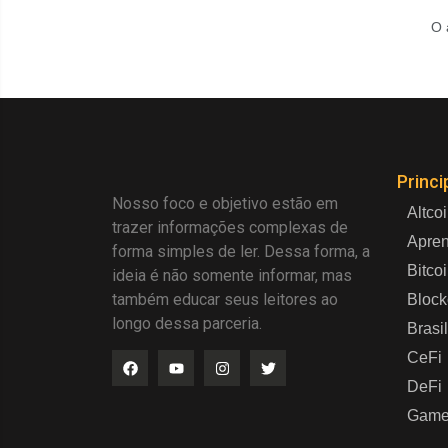
O 
Princi
Nosso foco e objetivo estão em
Altco
trazer informações complexas de
Apre
forma simples de ler. Dessa forma, a
Bitco
ideia é não somente informar, mas
também educar seus leitores ao
Block
longo dessa parceria.
Brasil
CeFi
DeFi
Game