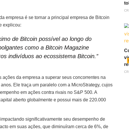
to
CR
a empresa é se tornar a principal empresa de Bitcoin
e explicou:
mo de Bitcoin possível ao longo do
mpolgantes como a Bitcoin Magazine
Co
os indivíduos ao ecossistema Bitcoin.”
vi
re
CR
as ações da empresa a superar seus concorrentes na
anos. Ele traça um paralelo com a MicroStrategy, cujos
sempenho em ações contra rivais no S&P 500. A
 capital aberto globalmente e possui mais de 220.000
á impactando significativamente seu desempenho de
pacto em suas ações, que diminuíram cerca de 6%, de