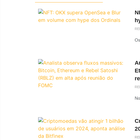
N
h
RE
Os
An
E
r
RE
No
C
20
RE