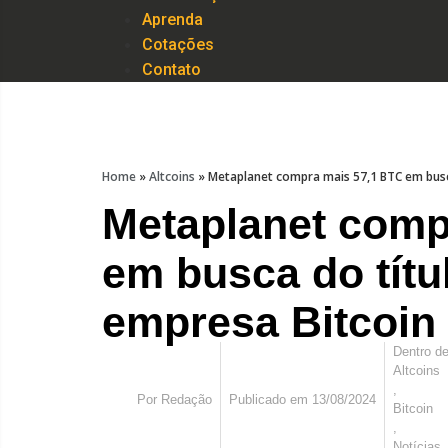
Aprenda
Cotações
Contato
Home
»
Altcoins
»
Metaplanet compra mais 57,1 BTC em busca
Metaplanet comp
em busca do títu
empresa Bitcoin
Dentro d
Altcoins
,
Por
Redação
Publicado em
13/08/2024
Bitcoin
,
Notícias