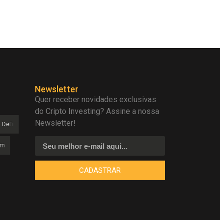
Newsletter
Quer receber novidades exclusivas
do Cripto Investing? Assine a nossa
Newsletter!
DeFi
am
CADASTRAR