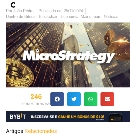
Por
João Pedro
Publicado em
25/11/2024
Dentro de
Bitcoin
,
Blockchain
,
Economia
,
Mainstream
,
Notícias
246
COMPARTILHARAM
Artigos
Relacionados