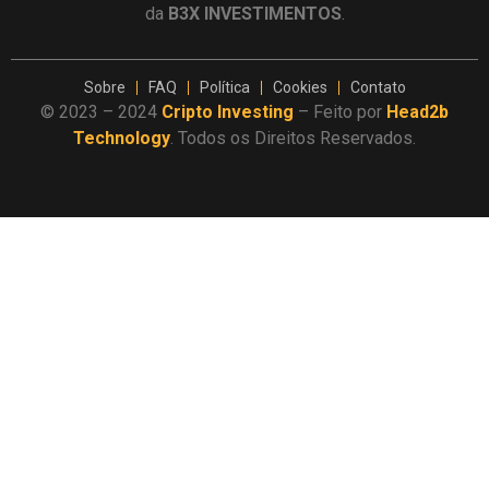
da
B3X INVESTIMENTOS
.
Sobre
FAQ
Política
Cookies
Contato
© 2023 – 2024
Cripto Investing
– Feito por
Head2b
Technology
. Todos os Direitos Reservados.