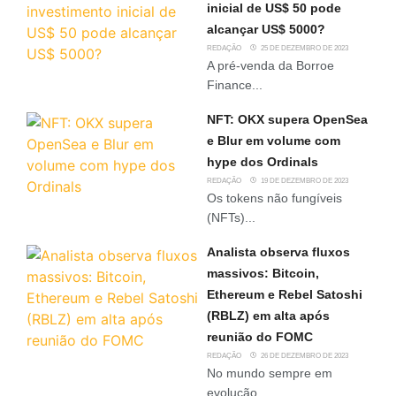
inicial de US$ 50 pode
alcançar US$ 5000?
REDAÇÃO
25 DE DEZEMBRO DE 2023
A pré-venda da Borroe
Finance...
NFT: OKX supera OpenSea
e Blur em volume com
hype dos Ordinals
REDAÇÃO
19 DE DEZEMBRO DE 2023
Os tokens não fungíveis
(NFTs)...
Analista observa fluxos
massivos: Bitcoin,
Ethereum e Rebel Satoshi
(RBLZ) em alta após
reunião do FOMC
REDAÇÃO
26 DE DEZEMBRO DE 2023
No mundo sempre em
evolução...