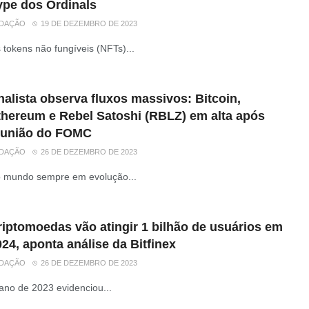
ype dos Ordinals
DAÇÃO
19 DE DEZEMBRO DE 2023
 tokens não fungíveis (NFTs)...
alista observa fluxos massivos: Bitcoin,
thereum e Rebel Satoshi (RBLZ) em alta após
eunião do FOMC
DAÇÃO
26 DE DEZEMBRO DE 2023
 mundo sempre em evolução...
riptomoedas vão atingir 1 bilhão de usuários em
24, aponta análise da Bitfinex
DAÇÃO
26 DE DEZEMBRO DE 2023
ano de 2023 evidenciou...