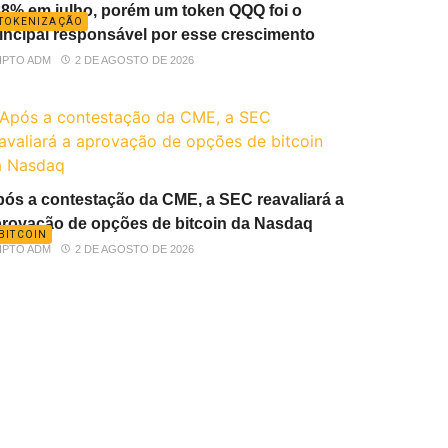
8% em julho, porém um token QQQ foi o
TOKENIZAÇÃO
incipal responsável por esse crescimento
IPTO ADM
2 DE AGOSTO DE 2026
ós a contestação da CME, a SEC reavaliará a
rovação de opções de bitcoin da Nasdaq
BITCOIN
IPTO ADM
2 DE AGOSTO DE 2026