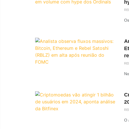
h
RE
Os
An
E
r
RE
No
C
20
RE
O 