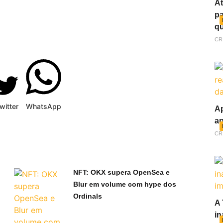
At
pa
qu
CR
witter
WhatsApp
Ap
ap
CR
NFT: OKX supera OpenSea e
Blur em volume com hype dos
Ordinals
A 
in