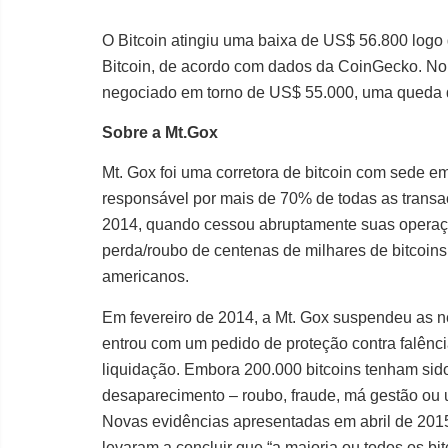
O Bitcoin atingiu uma baixa de US$ 56.800 logo
Bitcoin, de acordo com dados da CoinGecko. No
negociado em torno de US$ 55.000, uma queda
Sobre a Mt.Gox
Mt. Gox foi uma corretora de bitcoin com sede 
responsável por mais de 70% de todas as transa
2014, quando cessou abruptamente suas operaç
perda/roubo de centenas de milhares de bitcoin
americanos.
Em fevereiro de 2014, a Mt. Gox suspendeu as ne
entrou com um pedido de proteção contra falênci
liquidação. Embora 200.000 bitcoins tenham sid
desaparecimento – roubo, fraude, má gestão ou
Novas evidências apresentadas em abril de 20
levaram a concluir que “a maioria ou todos os bi