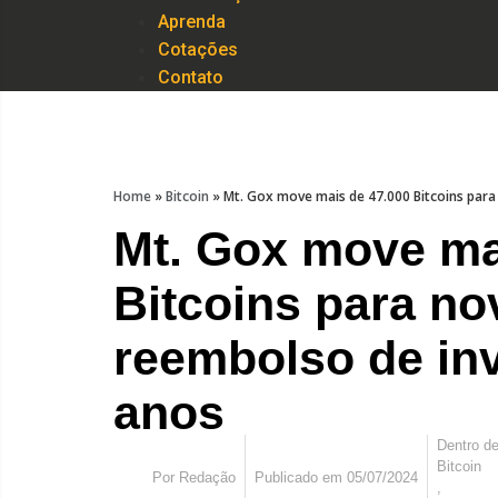
Aprenda
Cotações
Contato
Home
»
Bitcoin
»
Mt. Gox move mais de 47.000 Bitcoins para
Mt. Gox move ma
Bitcoins para no
reembolso de in
anos
Dentro d
Bitcoin
Por
Redação
Publicado em
05/07/2024
,