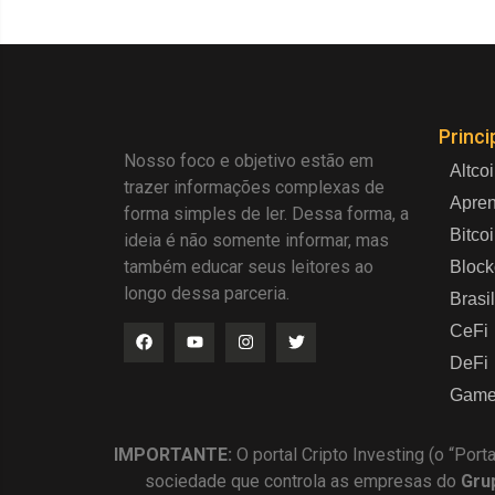
Princi
Nosso foco e objetivo estão em
Altco
trazer informações complexas de
Apre
forma simples de ler. Dessa forma, a
Bitco
ideia é não somente informar, mas
também educar seus leitores ao
Block
longo dessa parceria.
Brasil
CeFi
DeFi
Game
IMPORTANTE:
O portal Cripto Investing (o “Port
sociedade que controla as empresas do
Gru