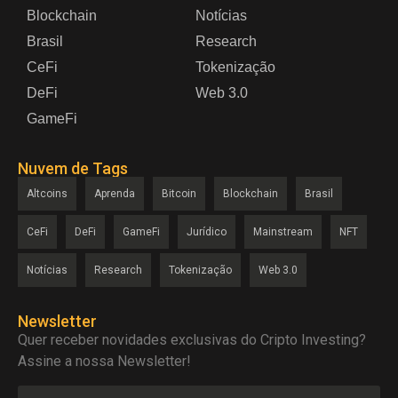
Blockchain
Notícias
Brasil
Research
CeFi
Tokenização
DeFi
Web 3.0
GameFi
Nuvem de Tags
Altcoins
Aprenda
Bitcoin
Blockchain
Brasil
CeFi
DeFi
GameFi
Jurídico
Mainstream
NFT
Notícias
Research
Tokenização
Web 3.0
Newsletter
Quer receber novidades exclusivas do Cripto Investing?
Assine a nossa Newsletter!