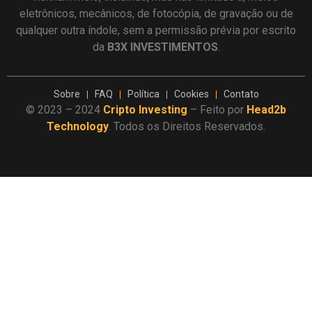
eletrônicos, mecânicos, de fotocópia, de gravação ou de
qualquer outra índole, sem a permissão prévia por escrito
da
B3X INVESTIMENTOS
.
Sobre
FAQ
Política
Cookies
Contato
© 2023 – 2024
Cripto Investing
– Feito por
Head2b
Technology
. Todos os Direitos Reservados.