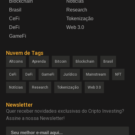
Blockchain
Notícias
Brasil
Research
CeFi
Tokenização
DeFi
Web 3.0
GameFi
Nuvem de Tags
Altcoins
Aprenda
Bitcoin
Blockchain
Brasil
CeFi
DeFi
GameFi
Jurídico
Mainstream
NFT
Notícias
Research
Tokenização
Web 3.0
Newsletter
Quer receber novidades exclusivas do Cripto Investing?
Assine a nossa Newsletter!