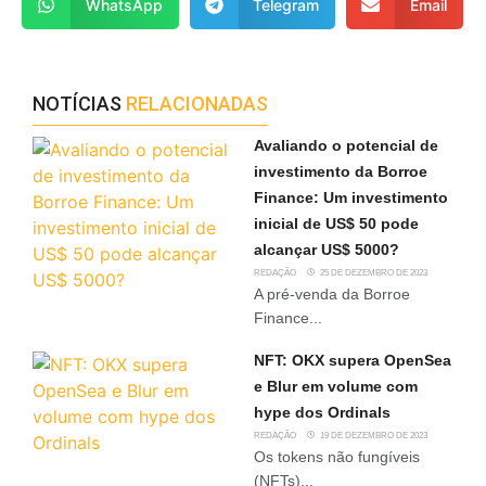
WhatsApp
Telegram
Email
NOTÍCIAS
RELACIONADAS
Avaliando o potencial de
investimento da Borroe
Finance: Um investimento
inicial de US$ 50 pode
alcançar US$ 5000?
REDAÇÃO
25 DE DEZEMBRO DE 2023
A pré-venda da Borroe
Finance...
NFT: OKX supera OpenSea
e Blur em volume com
hype dos Ordinals
REDAÇÃO
19 DE DEZEMBRO DE 2023
Os tokens não fungíveis
(NFTs)...