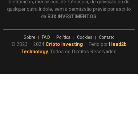
eletrônicos, mecânicos, de fotocópia, de gravação ou de
qualquer outra índole, sem a permissão prévia por escrito
da
B3X INVESTIMENTOS
.
Sobre
FAQ
Política
Cookies
Contato
© 2023 – 2024
Cripto Investing
– Feito por
Head2b
Technology
. Todos os Direitos Reservados.