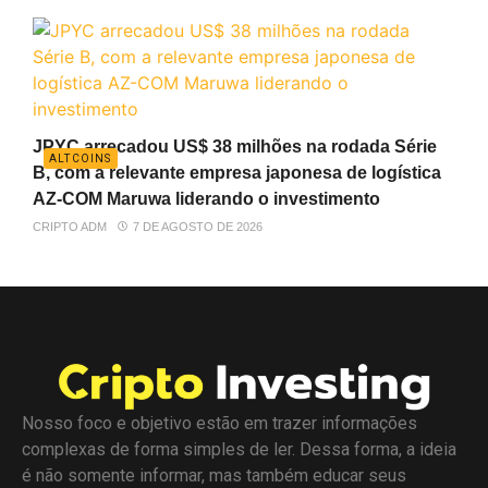
JPYC arrecadou US$ 38 milhões na rodada Série
ALTCOINS
B, com a relevante empresa japonesa de logística
AZ-COM Maruwa liderando o investimento
CRIPTO ADM
7 DE AGOSTO DE 2026
Nosso foco e objetivo estão em trazer informações
complexas de forma simples de ler. Dessa forma, a ideia
é não somente informar, mas também educar seus