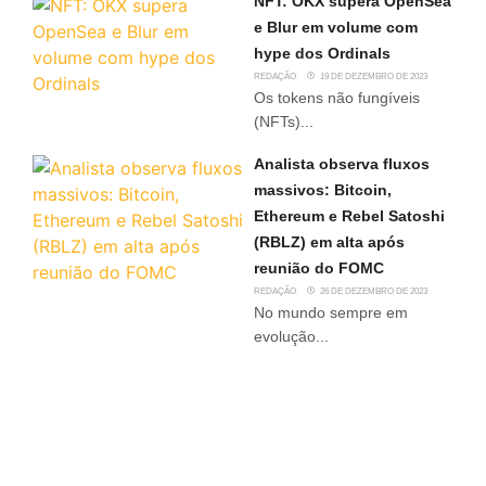
NFT: OKX supera OpenSea
e Blur em volume com
hype dos Ordinals
REDAÇÃO
19 DE DEZEMBRO DE 2023
Os tokens não fungíveis
(NFTs)...
Analista observa fluxos
massivos: Bitcoin,
Ethereum e Rebel Satoshi
(RBLZ) em alta após
reunião do FOMC
REDAÇÃO
26 DE DEZEMBRO DE 2023
No mundo sempre em
evolução...