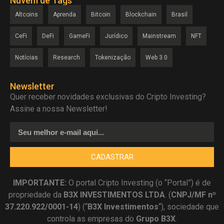
Nuvem de Tags
Altcoins
Aprenda
Bitcoin
Blockchain
Brasil
CeFi
DeFi
GameFi
Jurídico
Mainstream
NFT
Notícias
Research
Tokenização
Web 3.0
Newsletter
Quer receber novidades exclusivas do Cripto Investing?
Assine a nossa Newsletter!
CADASTRAR
IMPORTANTE:
O portal Cripto Investing (o “Portal”) é de
propriedade da
B3X INVESTIMENTOS LTDA
. (
CNPJ/MF nº
37.220.922/0001-14
) (“
B3X Investimentos
“), sociedade que
controla as empresas do
Grupo B3X
.