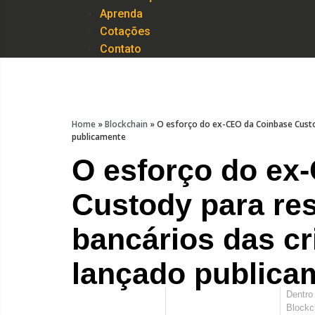
Aprenda
Cotações
Contato
Home
»
Blockchain
»
O esforço do ex-CEO da Coinbase Custo
publicamente
O esforço do ex
Custody para re
bancários das c
lançado publica
Dentro
Blockc