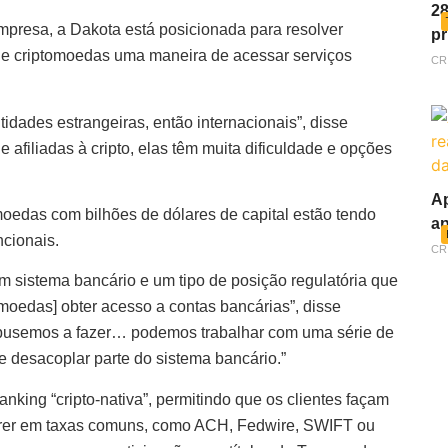
28
presa, a Dakota está posicionada para resolver
pr
de criptomoedas uma maneira de acessar serviços
CR
tidades estrangeiras, então internacionais”, disse
 afiliadas à cripto, elas têm muita dificuldade e opções
Ap
moedas com bilhões de dólares de capital estão tendo
ap
ncionais.
CR
m sistema bancário e um tipo de posição regulatória que
tomoedas] obter acesso a contas bancárias”, disse
ropusemos a fazer… podemos trabalhar com uma série de
 desacoplar parte do sistema bancário.”
king “cripto-nativa”, permitindo que os clientes façam
rrer em taxas comuns, como ACH, Fedwire, SWIFT ou