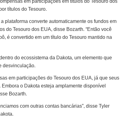
compensas em participações em títulos do Tesouro dos
or títulos do Tesouro.
 a plataforma converte automaticamente os fundos em
ulos do Tesouro dos EUA, disse Bozarth. “Então você
ô, é convertido em um título do Tesouro mantido na
 dentro do ecossistema da Dakota, um elemento que
de desvinculação.
sas em participações do Tesouro dos EUA, já que seus
os. Embora o Dakota esteja amplamente disponível
isse Bozarth.
enciamos com outras contas bancárias”, disse Tyler
Dakota.