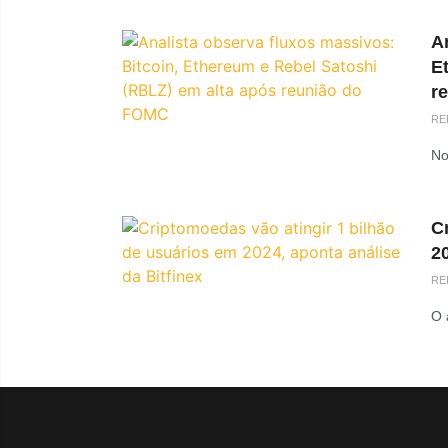
An
E
r
RE
No
C
20
RE
O 