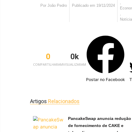
,
Por
João Pedro
Publicado em
19/11/2024
Econo
,
Notíci
0
0
k
COMPARTILHARAM
VISUALIZARAM
Postar no Facebook
T
Artigos
Relacionados
PancakeSwap anuncia redução
de fornecimento de CAKE e