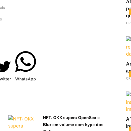
At
mia
pa
qu
as
CR
Ap
ap
witter
WhatsApp
CR
NFT: OKX supera OpenSea e
A 
Blur em volume com hype dos
in