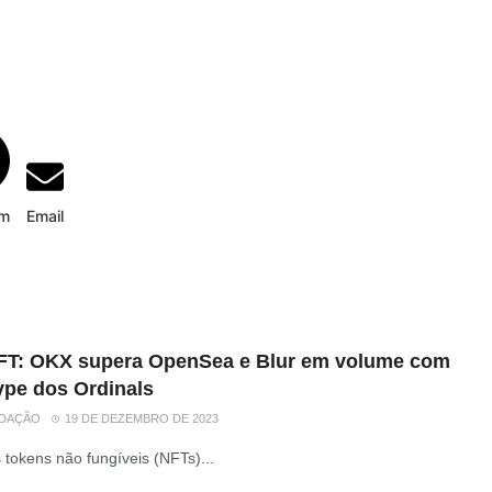
am
Email
FT: OKX supera OpenSea e Blur em volume com
ype dos Ordinals
DAÇÃO
19 DE DEZEMBRO DE 2023
 tokens não fungíveis (NFTs)...