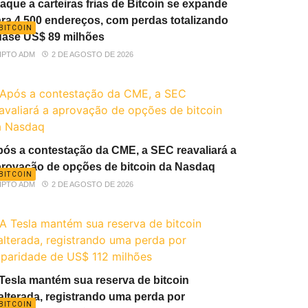
aque a carteiras frias de Bitcoin se expande
ra 4.500 endereços, com perdas totalizando
BITCOIN
ase US$ 89 milhões
IPTO ADM
2 DE AGOSTO DE 2026
ós a contestação da CME, a SEC reavaliará a
rovação de opções de bitcoin da Nasdaq
BITCOIN
IPTO ADM
2 DE AGOSTO DE 2026
Tesla mantém sua reserva de bitcoin
alterada, registrando uma perda por
BITCOIN