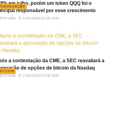
8% em julho, porém um token QQQ foi o
TOKENIZAÇÃO
incipal responsável por esse crescimento
IPTO ADM
2 DE AGOSTO DE 2026
ós a contestação da CME, a SEC reavaliará a
rovação de opções de bitcoin da Nasdaq
BITCOIN
IPTO ADM
2 DE AGOSTO DE 2026