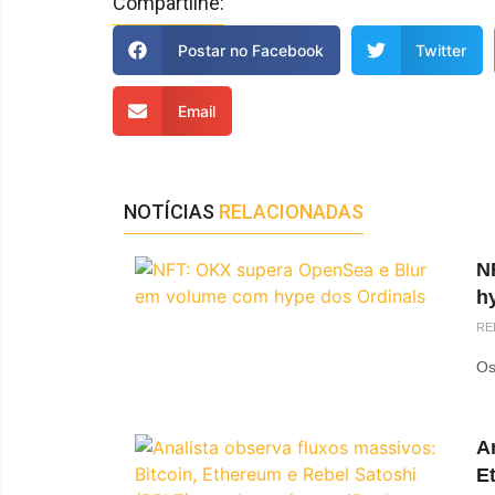
Compartilhe:
Postar no Facebook
Twitter
Email
NOTÍCIAS
RELACIONADAS
N
h
RE
Os
An
E