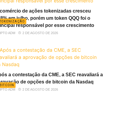
comércio de ações tokenizadas cresceu
8% em julho, porém um token QQQ foi o
TOKENIZAÇÃO
incipal responsável por esse crescimento
IPTO ADM
2 DE AGOSTO DE 2026
ós a contestação da CME, a SEC reavaliará a
rovação de opções de bitcoin da Nasdaq
BITCOIN
IPTO ADM
2 DE AGOSTO DE 2026