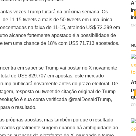
A 
in
antas vezes Trump tuitará na próxima semana. Os
im
s, de 11-15 tweets a mais de 50 tweets em uma única
CR
oncentradas na faixa de 11-15, atraindo US$ 72.399 em
utro alcance fortemente apostado é a possibilidade de
 que tem uma chance de 18% com US$ 71.713 apostados.
N
ncentra em saber se Trump vai postar no X novamente
total de US$ 829.707 em apostas, este mercado
At
ump publicará novamente antes do prazo eleitoral. De
pa
agem, resposta ou tweet de citação original de Trump
qu
resolução é sua conta verificada @realDonaldTrump,
CR
para o resultado.
as próprias apostas, mas também porque o resultado
mercados geralmente surgem quando há ambiguidade ao
 com as nuances da plataforma de X, mudando o termo