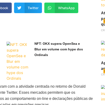
ebook
Twitter
WhatsApp
At
pa
qu
CR
NFT: OKX supera OpenSea e
Blur em volume com hype dos
Ordinals
Ap
ap
CR
am com a atividade centrada no retorno de Donald
ente Twitter. Esses mercados permitem que os
dos ao comportamento on-line e declarações públicas de
ocadas em previsões precisas.