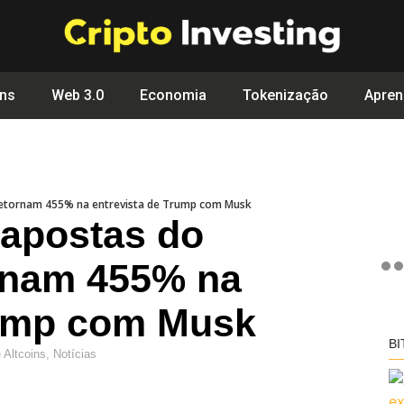
ins
Web 3.0
Economia
Tokenização
Apren
retornam 455% na entrevista de Trump com Musk
apostas do
rnam 455% na
rump com Musk
BI
e
Altcoins
,
Notícias