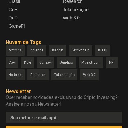
Brasil
Research
CeFi
Tokenização
DeFi
Web 3.0
GameFi
Nuvem de Tags
Altcoins
Aprenda
Bitcoin
Blockchain
Brasil
CeFi
DeFi
GameFi
Jurídico
Mainstream
NFT
Notícias
Research
Tokenização
Web 3.0
Newsletter
Quer receber novidades exclusivas do Cripto Investing?
Assine a nossa Newsletter!