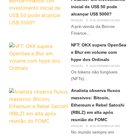
inicial de US$ 50 pode
alcançar US$ 5000?
REDAÇÃO
25 DE DEZEMBRO DE 2023
A pré-venda da Borroe
Finance...
NFT: OKX supera OpenSea
e Blur em volume com
hype dos Ordinals
REDAÇÃO
19 DE DEZEMBRO DE 2023
Os tokens não fungíveis
(NFTs)...
Analista observa fluxos
massivos: Bitcoin,
Ethereum e Rebel Satoshi
(RBLZ) em alta após
reunião do FOMC
REDAÇÃO
26 DE DEZEMBRO DE 2023
No mundo sempre em