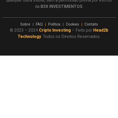
qualquer outra índole, sem a permissão prévia por escrito
da
B3X INVESTIMENTOS
.
Sobre
FAQ
Política
Cookies
Contato
© 2023 – 2024
Cripto Investing
– Feito por
Head2b
Technology
. Todos os Direitos Reservados.