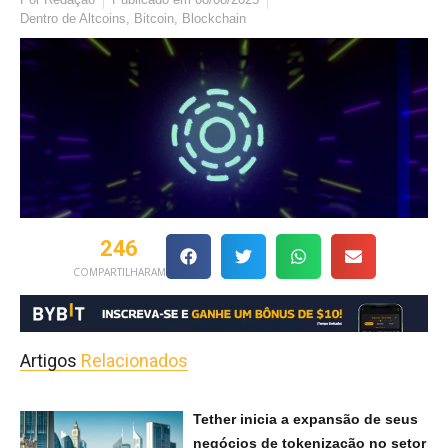
Dentro de
Altcoins
,
Bitcoin
,
Blockchain
246
COMPARTILHARAM
Artigos
Relacionados
Tether inicia a expansão de seus
negócios de tokenização no setor