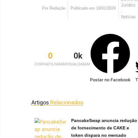
Jurídico
Por
Redação
Publicado em
19/01/2024
,
Notícias
0
0
k
COMPARTILHARAM
VISUALIZARAM
Postar no Facebook
T
Artigos
Relacionados
PancakeSwap anuncia redução
de fornecimento de CAKE e
token dispara no mercado