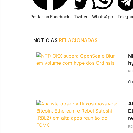
Postar no Facebook
Twitter
WhatsApp
Telegr
NOTÍCIAS
RELACIONADAS
N
h
RE
Os
An
E
r
RE