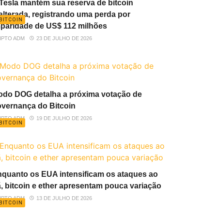
Tesla mantém sua reserva de bitcoin
alterada, registrando uma perda por
BITCOIN
paridade de US$ 112 milhões
IPTO ADM
23 DE JULHO DE 2026
do DOG detalha a próxima votação de
vernança do Bitcoin
IPTO ADM
19 DE JULHO DE 2026
BITCOIN
quanto os EUA intensificam os ataques ao
ã, bitcoin e ether apresentam pouca variação
IPTO ADM
13 DE JULHO DE 2026
BITCOIN