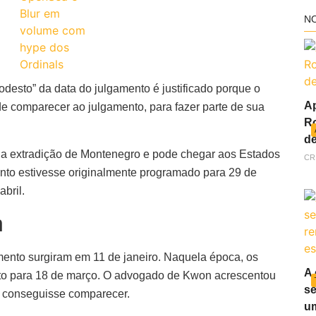
N
desto” da data do julgamento é justificado porque o
Ap
e comparecer ao julgamento, para fazer parte de sua
Ro
de
a extradição de Montenegro e pode chegar aos Estados
CR
to estivesse originalmente programado para 29 de
bril.
n
mento surgiram em 11 de janeiro. Naquela época, os
A 
o para 18 de março. O advogado de Kwon acrescentou
se
 conseguisse comparecer.
um