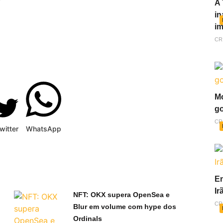
A 
in
im
CR
Mo
go
CR
witter
WhatsApp
En
Ir
NFT: OKX supera OpenSea e
CR
Blur em volume com hype dos
Ordinals