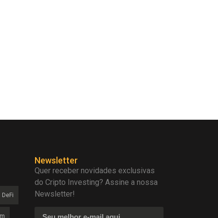
Newsletter
Quer receber novidades exclusivas
do Cripto Investing? Assine a nossa
Newsletter!
DeFi
am