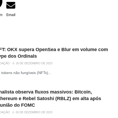
am
Email
FT: OKX supera OpenSea e Blur em volume com
ype dos Ordinals
DAÇÃO
19 DE DEZEMBRO DE 2023
 tokens não fungíveis (NFTs)...
alista observa fluxos massivos: Bitcoin,
thereum e Rebel Satoshi (RBLZ) em alta após
eunião do FOMC
DAÇÃO
26 DE DEZEMBRO DE 2023