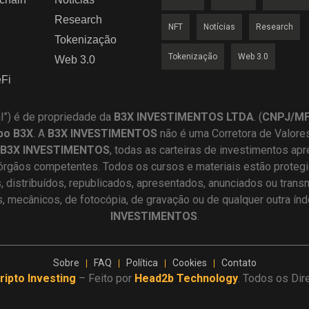
Research
NFT
Notícias
Research
Tokenização
Tokenização
Web 3.0
Web 3.0
Fi
al”) é de propriedade da
B3X INVESTIMENTOS LTDA
. (
CNPJ/MF 
po B3X
. A
B3X
INVESTIMENTOS
não é uma Corretora de Valore
B3X INVESTIMENTOS
, todas as carteiras de investimentos ap
órgãos competentes. Todos os cursos e materiais estão protegid
distribuídos, republicados, apresentados, anunciados ou trans
os, mecânicos, de fotocópia, de gravação ou de qualquer outra ín
INVESTIMENTOS
.
Sobre
FAQ
Política
Cookies
Contato
ripto Investing
– Feito por
Head2b Technology
. Todos os Dir