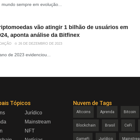
 mundo sempre em evolução...
riptomoedas vão atingir 1 bilhão de usuários em
24, aponta análise da Bitfinex
DAÇÃO
26 DE DEZEMBRO DE 2023
ano de 2023 evidenciou...
pais Tópicos
Nuvem de Tags
Altcoins
Aprenda
Bitcoin
ins
Jurídico
nda
Mainstream
Blockchain
Brasil
CeFi
in
NFT
GameFi
Jurídico
Mainstre
chain
Notícias