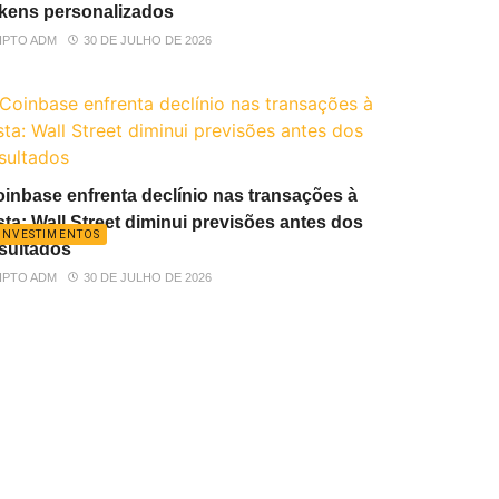
kens personalizados
IPTO ADM
30 DE JULHO DE 2026
inbase enfrenta declínio nas transações à
sta: Wall Street diminui previsões antes dos
INVESTIMENTOS
sultados
IPTO ADM
30 DE JULHO DE 2026