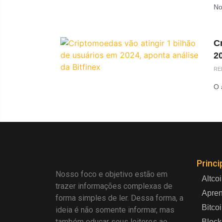
No
C
20
RE
O 
Princi
Nosso foco e objetivo estão em
Altco
trazer informações complexas de
Apre
forma simples de ler. Dessa forma, a
Bitco
ideia é não somente informar, mas
também educar seus leitores ao
Block