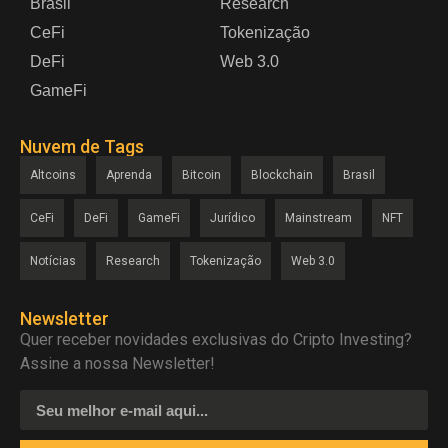
Brasil
Research
CeFi
Tokenização
DeFi
Web 3.0
GameFi
Nuvem de Tags
Altcoins
Aprenda
Bitcoin
Blockchain
Brasil
CeFi
DeFi
GameFi
Jurídico
Mainstream
NFT
Notícias
Research
Tokenização
Web 3.0
Newsletter
Quer receber novidades exclusivas do Cripto Investing?
Assine a nossa Newsletter!