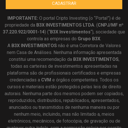
CADASTRAR
IMPORTANTE:
O portal Cripto Investing (o “Portal”) é de
propriedade da
B3X INVESTIMENTOS LTDA
. (
CNPJ/MF nº
37.220.922/0001-14
) (“
B3X Investimentos
“), sociedade que
controla as empresas do
Grupo B3X
.
A
B3X
INVESTIMENTOS
não é uma Corretora de Valores
nem Casa de Análises. Nenhuma informação apresentada
constitui uma recomendação da
B3X INVESTIMENTOS
,
todas as carteiras de investimentos apresentadas na
plataforma são de profissionais certificados e empresas
credenciadas a
CVM
e órgãos competentes. Todos os
cursos e materiais estão protegidos pelas leis de direito
autorais. Nenhuma parte dos mesmos podem ser copiados,
reproduzidos, distribuídos, republicados, apresentados,
anunciados ou transmitidos de nenhuma maneira ou por
nenhum meio, incluindo, mas não limitado a, meios
eletrônicos, mecânicos, de fotocópia, de gravação ou de
qualquer outra índole, sem a permissão prévia por escrito