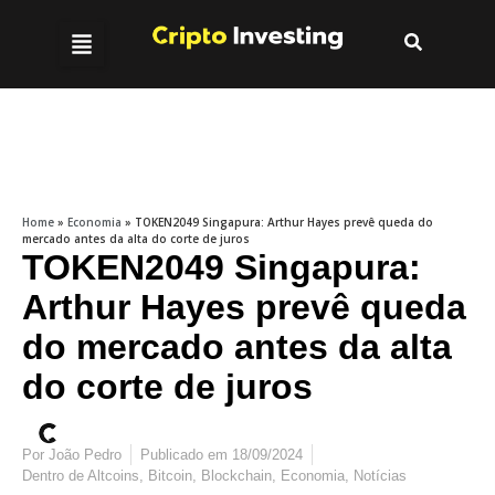
Home
»
Economia
»
TOKEN2049 Singapura: Arthur Hayes prevê queda do
mercado antes da alta do corte de juros
TOKEN2049 Singapura:
Arthur Hayes prevê queda
do mercado antes da alta
do corte de juros
Por
João Pedro
Publicado em
18/09/2024
Dentro de
Altcoins
,
Bitcoin
,
Blockchain
,
Economia
,
Notícias