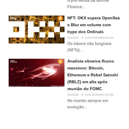
A pré-venda da Borroe
Finance...
NFT: OKX supera OpenSea
e Blur em volume com
hype dos Ordinals
REDAÇÃO
19 DE DEZEMBRO DE 2023
Os tokens não fungíveis
(NFTs)...
Analista observa fluxos
massivos: Bitcoin,
Ethereum e Rebel Satoshi
(RBLZ) em alta após
reunião do FOMC
REDAÇÃO
26 DE DEZEMBRO DE 2023
No mundo sempre em
evolução...