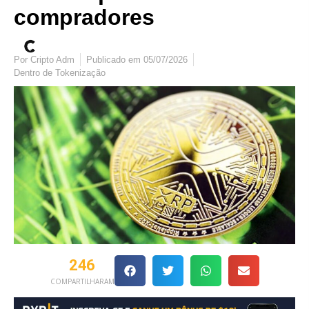
compradores
Por
Cripto Adm
Publicado em
05/07/2026
Dentro de
Tokenização
246
COMPARTILHARAM