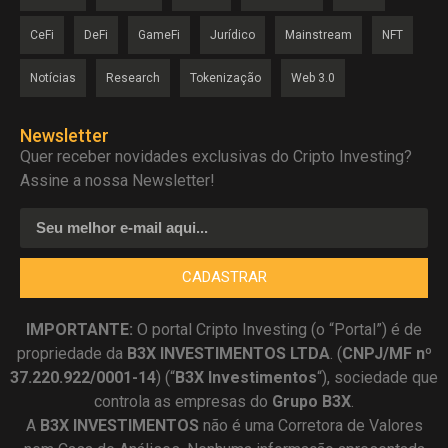
CeFi
DeFi
GameFi
Jurídico
Mainstream
NFT
Notícias
Research
Tokenização
Web 3.0
Newsletter
Quer receber novidades exclusivas do Cripto Investing?
Assine a nossa Newsletter!
CADASTRAR
IMPORTANTE:
O portal Cripto Investing (o “Portal”) é de
propriedade da
B3X INVESTIMENTOS LTDA
. (
CNPJ/MF nº
37.220.922/0001-14
) (“
B3X Investimentos
“), sociedade que
controla as empresas do
Grupo B3X
.
A
B3X
INVESTIMENTOS
não é uma Corretora de Valores