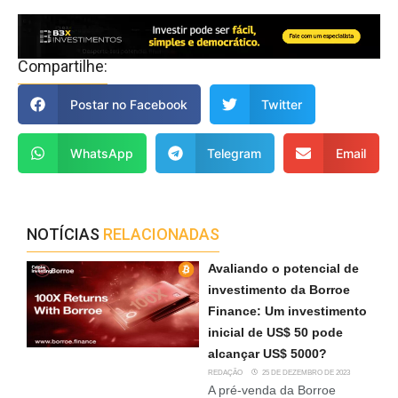
Compartilhe:
Postar no Facebook
Twitter
WhatsApp
Telegram
Email
NOTÍCIAS
RELACIONADAS
Avaliando o potencial de
investimento da Borroe
Finance: Um investimento
inicial de US$ 50 pode
alcançar US$ 5000?
REDAÇÃO
25 DE DEZEMBRO DE 2023
A pré-venda da Borroe