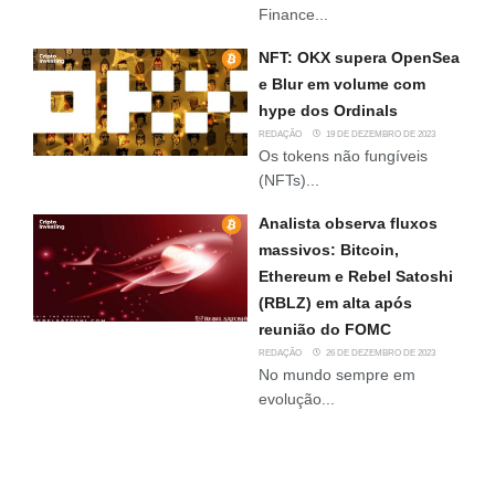
Finance...
NFT: OKX supera OpenSea
e Blur em volume com
hype dos Ordinals
REDAÇÃO
19 DE DEZEMBRO DE 2023
Os tokens não fungíveis
(NFTs)...
Analista observa fluxos
massivos: Bitcoin,
Ethereum e Rebel Satoshi
(RBLZ) em alta após
reunião do FOMC
REDAÇÃO
26 DE DEZEMBRO DE 2023
No mundo sempre em
evolução...