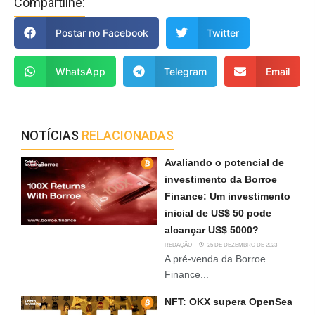
Compartilhe:
Postar no Facebook
Twitter
WhatsApp
Telegram
Email
NOTÍCIAS
RELACIONADAS
Avaliando o potencial de
investimento da Borroe
Finance: Um investimento
inicial de US$ 50 pode
alcançar US$ 5000?
REDAÇÃO
25 DE DEZEMBRO DE 2023
A pré-venda da Borroe
Finance...
NFT: OKX supera OpenSea