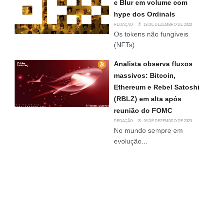
e Blur em volume com
hype dos Ordinals
REDAÇÃO
19 DE DEZEMBRO DE 2023
Os tokens não fungíveis
(NFTs)...
Analista observa fluxos
massivos: Bitcoin,
Ethereum e Rebel Satoshi
(RBLZ) em alta após
reunião do FOMC
REDAÇÃO
26 DE DEZEMBRO DE 2023
No mundo sempre em
evolução...