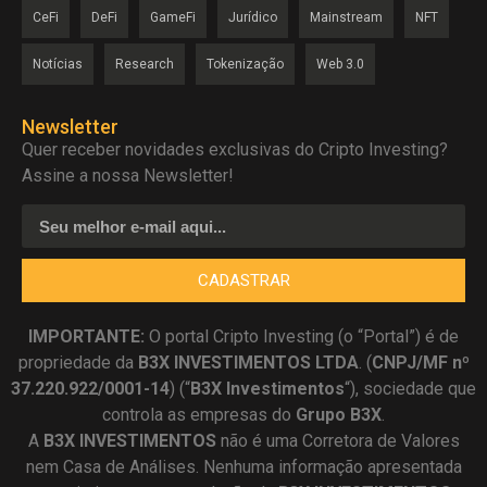
CeFi
DeFi
GameFi
Jurídico
Mainstream
NFT
Notícias
Research
Tokenização
Web 3.0
Newsletter
Quer receber novidades exclusivas do Cripto Investing?
Assine a nossa Newsletter!
CADASTRAR
IMPORTANTE:
O portal Cripto Investing (o “Portal”) é de
propriedade da
B3X INVESTIMENTOS LTDA
. (
CNPJ/MF nº
37.220.922/0001-14
) (“
B3X Investimentos
“), sociedade que
controla as empresas do
Grupo B3X
.
A
B3X
INVESTIMENTOS
não é uma Corretora de Valores
nem Casa de Análises. Nenhuma informação apresentada