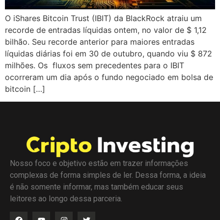
O iShares Bitcoin Trust (IBIT) da BlackRock atraiu um
recorde de entradas líquidas ontem, no valor de $ 1,12
bilhão. Seu recorde anterior para maiores entradas
líquidas diárias foi em 30 de outubro, quando viu $ 872
milhões. Os fluxos sem precedentes para o IBIT
ocorreram um dia após o fundo negociado em bolsa de
bitcoin […]
Nosso foco e objetivo estão em trazer informações
complexas de forma simples de ler. Dessa forma, a ideia
é não somente informar, mas também educar seus
leitores ao longo dessa parceria.