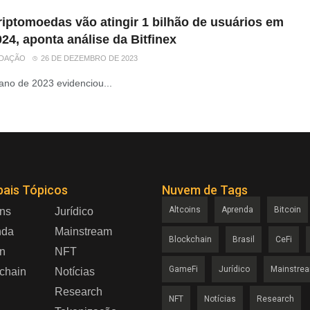
riptomoedas vão atingir 1 bilhão de usuários em
24, aponta análise da Bitfinex
DAÇÃO
26 DE DEZEMBRO DE 2023
ano de 2023 evidenciou...
pais Tópicos
Nuvem de Tags
Altcoins
Aprenda
Bitcoin
ins
Jurídico
nda
Mainstream
Blockchain
Brasil
CeFi
in
NFT
GameFi
Jurídico
Mainstre
chain
Notícias
Research
NFT
Notícias
Research