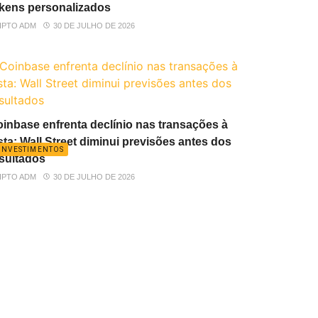
kens personalizados
IPTO ADM
30 DE JULHO DE 2026
inbase enfrenta declínio nas transações à
sta: Wall Street diminui previsões antes dos
INVESTIMENTOS
sultados
IPTO ADM
30 DE JULHO DE 2026