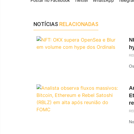
Postar no Facebook
Twitter
WhatsApp
Telegr
NOTÍCIAS
RELACIONADAS
N
h
RE
Os
An
E
r
RE
No