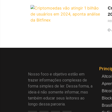
C
20
RE
O 
Princi
Nosso foco e objetivo estão em
Altco
trazer informações complexas de
Apre
forma simples de ler. Dessa forma, a
Bitco
ideia é não somente informar, mas
também educar seus leitores ao
Block
longo dessa parceria.
Brasil