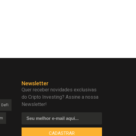
Newsletter
Quer receber novidades exclusivas
do Cripto Investing? Assine a nossa
Newsletter!
DeFi
am
CADASTRAR