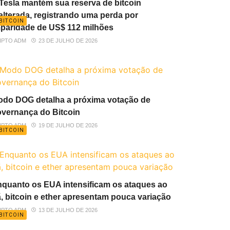
Tesla mantém sua reserva de bitcoin
alterada, registrando uma perda por
BITCOIN
paridade de US$ 112 milhões
IPTO ADM
23 DE JULHO DE 2026
do DOG detalha a próxima votação de
vernança do Bitcoin
IPTO ADM
19 DE JULHO DE 2026
BITCOIN
quanto os EUA intensificam os ataques ao
ã, bitcoin e ether apresentam pouca variação
IPTO ADM
13 DE JULHO DE 2026
BITCOIN