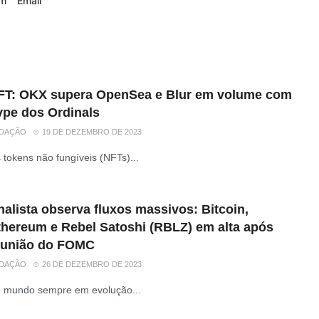
am
Email
FT: OKX supera OpenSea e Blur em volume com
ype dos Ordinals
DAÇÃO
19 DE DEZEMBRO DE 2023
 tokens não fungíveis (NFTs)...
alista observa fluxos massivos: Bitcoin,
thereum e Rebel Satoshi (RBLZ) em alta após
eunião do FOMC
DAÇÃO
26 DE DEZEMBRO DE 2023
 mundo sempre em evolução...