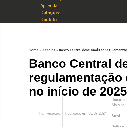
Aprenda
Cotações
Contato
Home
»
Altcoins
»
Banco Central deve finalizar regulamenta
Banco Central de
regulamentação 
no início de 2025
Dentro d
Altcoins
,
Por
Redação
Publicado em
30/07/2024
Brasil
,
Notícias