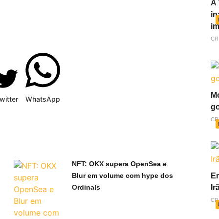
A 
in
im
CR
Mo
witter
WhatsApp
go
CR
NFT: OKX supera OpenSea e
En
Blur em volume com hype dos
Ir
Ordinals
CR