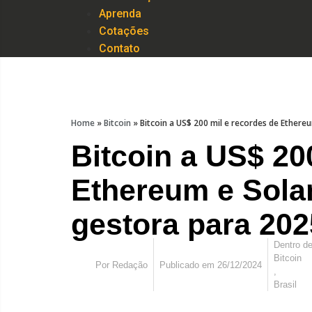
Aprenda
Cotações
Contato
Home
»
Bitcoin
»
Bitcoin a US$ 200 mil e recordes de Ethere
Bitcoin a US$ 20
Ethereum e Sola
gestora para 202
Dentro d
Bitcoin
Por
Redação
Publicado em
26/12/2024
,
Brasil