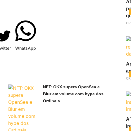
At
pa
qu
CR
witter
WhatsApp
Ap
ap
CR
NFT: OKX supera OpenSea e
Blur em volume com hype dos
Ordinals
A 
in