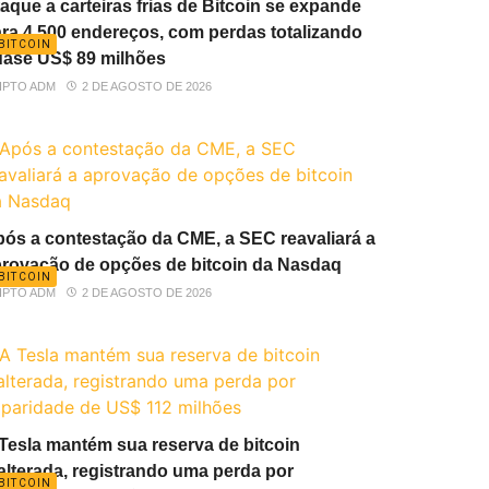
aque a carteiras frias de Bitcoin se expande
ra 4.500 endereços, com perdas totalizando
BITCOIN
ase US$ 89 milhões
IPTO ADM
2 DE AGOSTO DE 2026
ós a contestação da CME, a SEC reavaliará a
rovação de opções de bitcoin da Nasdaq
BITCOIN
IPTO ADM
2 DE AGOSTO DE 2026
Tesla mantém sua reserva de bitcoin
alterada, registrando uma perda por
BITCOIN