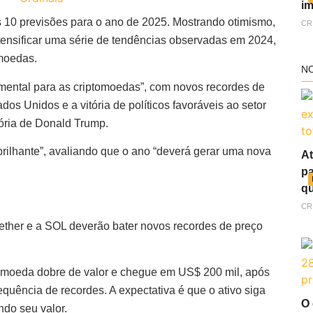
im
s 10 previsões para o ano de 2025. Mostrando otimismo,
CR
tensificar uma série de tendências observadas em 2024,
omoedas.
N
mental para as criptomoedas”, com novos recordes de
s Unidos e a vitória de políticos favoráveis ao setor
tória de Donald Trump.
brilhante”, avaliando que o ano “deverá gerar uma nova
At
pa
qu
CR
o ether e a SOL deverão bater novos recordes de preço
ptomoeda dobre de valor e chegue em US$ 200 mil, após
quência de recordes. A expectativa é que o ativo siga
O 
ndo seu valor.