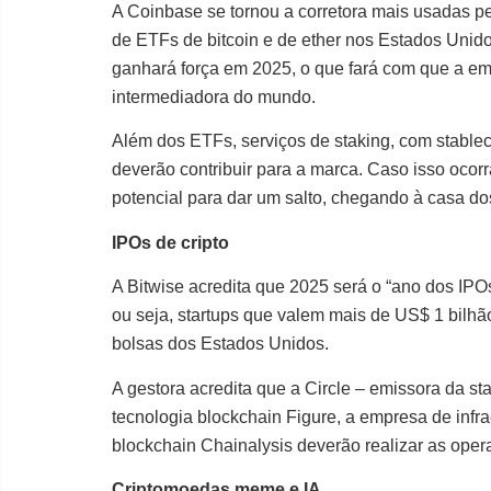
A Coinbase se tornou a corretora mais usadas pe
de ETFs de bitcoin e de ether nos Estados Unid
ganhará força em 2025, o que fará com que a e
intermediadora do mundo.
Além dos ETFs, serviços de staking, com stable
deverão contribuir para a marca. Caso isso ocor
potencial para dar um salto, chegando à casa d
IPOs de cripto
A Bitwise acredita que 2025 será o “ano dos IPOs
ou seja, startups que valem mais de US$ 1 bilhão
bolsas dos Estados Unidos.
A gestora acredita que a Circle – emissora da s
tecnologia blockchain Figure, a empresa de infr
blockchain Chainalysis deverão realizar as ope
Criptomoedas meme e IA