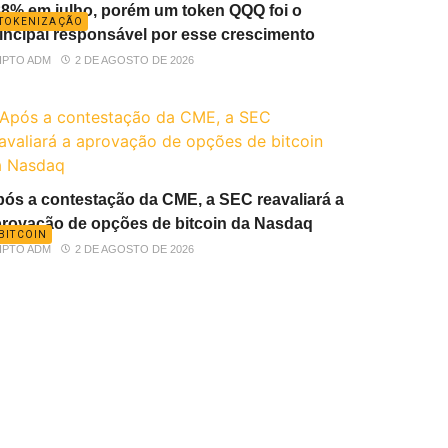
8% em julho, porém um token QQQ foi o
TOKENIZAÇÃO
incipal responsável por esse crescimento
IPTO ADM
2 DE AGOSTO DE 2026
ós a contestação da CME, a SEC reavaliará a
rovação de opções de bitcoin da Nasdaq
BITCOIN
IPTO ADM
2 DE AGOSTO DE 2026