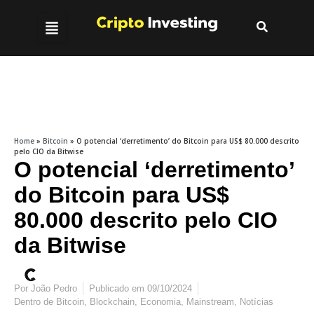
Home
»
Bitcoin
»
O potencial ‘derretimento’ do Bitcoin para US$ 80.000 descrito
pelo CIO da Bitwise
O potencial ‘derretimento’
do Bitcoin para US$
80.000 descrito pelo CIO
da Bitwise
Por
João Pedro
Publicado em
09/10/2024
Dentro de
Bitcoin
,
Blockchain
,
Economia
,
Mainstream
,
Notícias