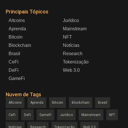
Principais Tópicos
Altcoins
Jurídico
Aprenda
Mainstream
Bitcoin
NFT
Blockchain
Notícias
Brasil
Research
CeFi
Tokenização
DeFi
Web 3.0
GameFi
Nuvem de Tags
Altcoins
Aprenda
Bitcoin
Blockchain
Brasil
CeFi
DeFi
GameFi
Jurídico
Mainstream
NFT
Notícias
Research
Tokenização
Web 3.0