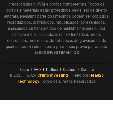
credenciadas a
CVM
e órgãos competentes. Todos os
cursos e materiais estão protegidos pelas leis de direito
autorais. Nenhuma parte dos mesmos podem ser copiados,
reproduzidos, distribuídos, republicados, apresentados,
anunciados ou transmitidos de nenhuma maneira ou por
nenhum meio, incluindo, mas não limitado a, meios
eletrônicos, mecânicos, de fotocópia, de gravação ou de
qualquer outra índole, sem a permissão prévia por escrito
da
B3X INVESTIMENTOS
.
Sobre
FAQ
Política
Cookies
Contato
© 2023 – 2024
Cripto Investing
– Feito por
Head2b
Technology
. Todos os Direitos Reservados.