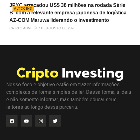
JPYC arrecadou US$ 38 milhões na rodada Série
ALTCOINS
B, com a relevante empresa japonesa de logística
AZ-COM Maruwa liderando o investimento
CRIPTO ADM
7 DE AGOSTO DE 2026
Nosso foco e objetivo estão em trazer informações
complexas de forma simples de ler. Dessa forma, a ideia
é não somente informar, mas também educar seus
leitores ao longo dessa parceria.